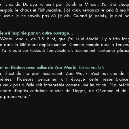
 livres de Daraya », écrit par Delphine Minoui. J’ai été choq
spoir, le chaos et l’inhumanité. J’ai voulu retranscrire cela à ma 
t. Mais je ne savais pas où j’allais. Quand je peints, je n’ai p
ie est inspirée par un autre ouvrage…
 Waste Land », de T.S. Eliot, que j’ai lu et étudié il y a très lo
e dans la littérature anglo-saxonne. Comme compte aussi « Leaves
’ai étudié ces textes à l’université et, récemment, certaines phrase
 en filiation avec celles de Zao Wou-ki. Est-ce voulu ?
 a, il est de ma part inconscient. Zao Wou-ki n’est pas une de 
libérées. Plusieurs personnes ont évoqué cette ressemblance
e veux pas qu'elle soit interprétée comme une imitation. Plus préci
endre d'après certaines œuvres de Degas, de Cézanne et de
a propre voie. "