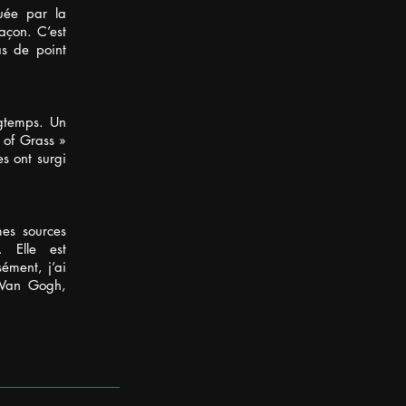
uée par la
façon. C’est
as de point
ngtemps. Un
 of Grass »
s ont surgi
mes sources
. Elle est
sément, j’ai
 Van Gogh,