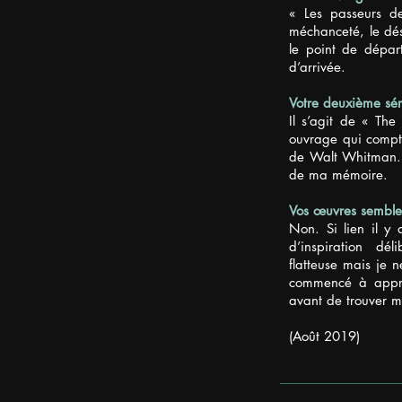
« Les passeurs de
méchanceté, le dése
le point de dépar
d’arrivée.
Votre deuxième sér
Il s’agit de « The
ouvrage qui compt
de Walt Whitman. J
de ma mémoire.
Vos œuvres semblent
Non. Si lien il y
d’inspiration dé
flatteuse mais je n
commencé à appr
avant de trouver m
(Août 2019)