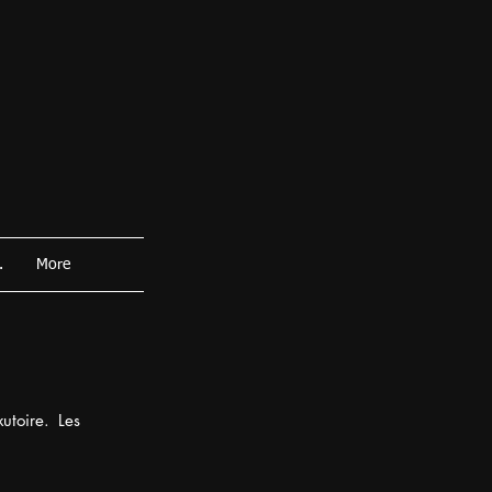
.
More
utoire. Les