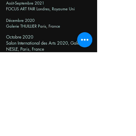
Août-Septembre 2021
FOCUS ART FAIR Londres, Royaume Uni
Décembre 2020
Galerie THUILLIER Paris, France
Octobre 2020
Salon International des Arts 2020, Galerie de
NESLE, Paris, France
Janvier/Février 2020
Axe et Cibles, Montfort-L'Amaury, France
Octobre 2019
Espace 181, Palaiseau, France
Juillet 2019
Calypso, Cullera, Espagne
Décembre 2018/ Janvier 2019
La Fontaine aux Livres, Palaiseau, France